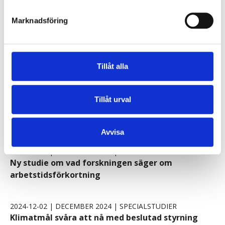
2025-01-30 | JANUARI 2025 | KONJUNKTURBAROMETERN
Marknadsföring
Försvagat stämningsläge i industrin
2024-12-20 | DECEMBER 2024 | KONJUNKTURLÄGET
Återhållsamma hushåll fördröjer återhämtningen
Tillåt alla
2024-12-20 | DECEMBER 2024 | KONJUNKTURBAROMETERN
Tillåt urval
Kraftigt försämrat stämningsläge hos hushållen
men mer positivt i näringslivet
Avvisa
2024-12-10 | DECEMBER 2024 | SPECIALSTUDIER
Ny studie om vad forskningen säger om
arbetstidsförkortning
2024-12-02 | DECEMBER 2024 | SPECIALSTUDIER
Klimatmål svåra att nå med beslutad styrning