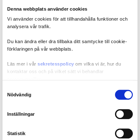
Bräcklig återhämtning i år
Denna webbplats använder cookies
Vi använder cookies för att tillhandahålla funktioner och
2025-03-26 | MARS 2025 | KONJUNKTURBAROMETERN
analysera vår trafik.
Svagare stämningsläge
Du kan ändra eller dra tillbaka ditt samtycke till cookie-
förklaringen på vår webbplats.
2025-03-06 | MARS 2025 | WORKING PAPERS
Forecasting Quarterly GDP Growth Rates Using
Läs mer i vår
sekretesspolicy
om vilka vi är, hur du
Machine Learning Methods
kontaktar oss och på vilket sätt vi behandlar
personuppgifter.
2025-02-27 | FEBRUARI 2025 | KONJUNKTURBAROMETERN
Samtyckesval
Mindre optimistisk framtidstro bland hushållen
Ange ditt samtyckes-ID och datum för när du kontaktade
Nödvändig
oss gällande ditt samtycke.
2025-02-26 | FEBRUARI 2025 | SPECIALSTUDIE
Inställningar
Fortsatt starka offentliga finanser i ljuset av den
demografiska utvecklingen
Statistik