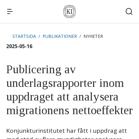
STARTSIDA
PUBLIKATIONER
NYHETER
Snabblänkar
2025-05-16
Publikationer
Kommande publiceringar
Remissvar
Publicering av
Kontakt
underlagsrapporter inom
uppdraget att analysera
migrationens nettoeffekter
Konjunkturinstitutet har fått i uppdrag att