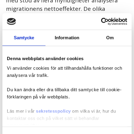
med stöd av flera myndigheter analysera
migrationens nettoeffekter. De olika
myndigheterna har nu inkommit med sina
underlagsrapporter.
Samtycke
Information
Om
De övriga myndigheterna som bidrar till uppdraget är
Brottsförebyggande rådet, Kommerskollegium, Myndigheten
för tillväxtpolitiska utvärderingar och analyser, Socialstyrelsen
Denna webbplats använder cookies
och Statens skolverk.
Slutrapportering av uppdraget kommer att ske den 4 juni 2025.
Vi använder cookies för att tillhandahålla funktioner och
analysera vår trafik.
Underlagsrapporterna som publiceras i dag:
Du kan ändra eller dra tillbaka ditt samtycke till cookie-
- Brottsförebyggande rådet, ”Migration och brott -
förklaringen på vår webbplats.
Underlagsrapport till Konjunkturinstitutet”
- Statens skolverk, ”Migration och elevers kunskapsresultat i
skolan”
Läs mer i vår
sekretesspolicy
om vilka vi är, hur du
- Kommerskollegium, ”Migrationens effekter på
kontaktar oss och på vilket sätt vi behandlar
utrikeshandeln”
personuppgifter.
- Socialstyrelsen, ”Migrationens effekter för socialtjänsten”