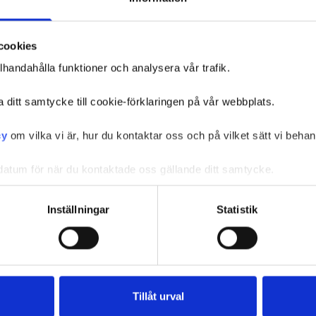
Jobba hos oss
cookies
llhandahålla funktioner och analysera vår trafik.
a ditt samtycke till cookie-förklaringen på vår webbplats.
cy
om vilka vi är, hur du kontaktar oss och på vilket sätt vi behan
atum för när du kontaktade oss gällande ditt samtycke.
Inställningar
Statistik
Tillåt urval