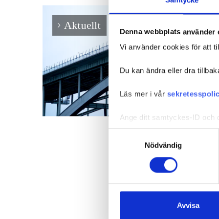
Samtycke
Aktuellt
Denna webbplats använder 
Vi använder cookies för att ti
Du kan ändra eller dra tillbak
Läs mer i vår
sekretesspoli
Ange ditt samtyckes-ID och d
Samtyckesval
Nödvändig
Avvisa