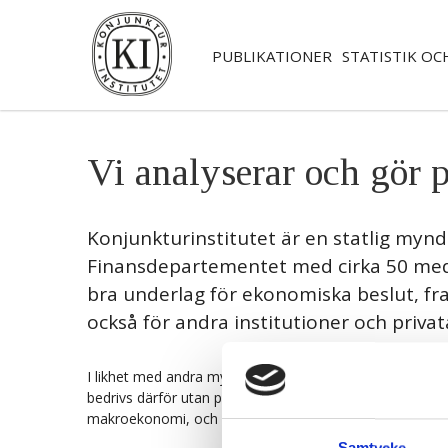
PUBLIKATIONER
STATISTIK OC
Vi analyserar och gör 
Konjunkturinstitutet är en statlig myn
Finansdepartementet med cirka 50 me
bra underlag för ekonomiska beslut, fr
också för andra institutioner och privat
I likhet med andra myndigheter har vi en självständig stä
bedrivs därför utan politisk hänsyn. Vi erbjuder även fö
makroekonomi, och i samband med publikationer bjuder v