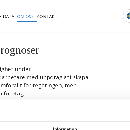
H DATA
OM OSS
KONTAKT
prognoser
dighet under
darbetare med uppdrag att skapa
amförallt för regeringen, men
a företag.
llning. Vårt analysarbete och vår forskning
reläsningar på temat konjunktur, samt miljö- och
i in pressen till presentation av rapporterna.
Information