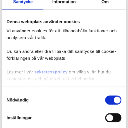
Samtycke
Information
Om
har uppfyllts och hur målen uppnåtts under
året.
Denna webbplats använder cookies
Förordning med instruktion för KI
Vi använder cookies för att tillhandahålla funktioner och
analysera vår trafik.
Konjunkturinstituets regleringsbrev
Du kan ändra eller dra tillbaka ditt samtycke till cookie-
förklaringen på vår webbplats.
Regeringsuppdrag utöver instruktion och
regleringsbrev
Läs mer i vår
sekretesspolicy
om vilka vi är, hur du
kontaktar oss och på vilket sätt vi behandlar
Uppdrag till Konsumentverket och Konjunkturinstitutet att följa
personuppgifter.
och analysera livsmedelsprisernas utveckling (FI2025/02135)
Årsredovisningar
Samtyckesval
Ange ditt samtyckes-ID och datum för när du kontaktade
Nödvändig
Uppdrag att analysera förslag inom ramen för EU:s gröna giv
oss gällande ditt samtycke.
(FI2024/01485)
Årsredovisning 2025
Inställningar
Uppdrag att analysera migrationens nettoeffekt (FI2024/01486
Kontakt
Årsredovisning 2024
- Klart)