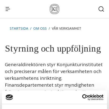
STARTSIDA
OM OSS
VÅR VERKSAMHET
Snabblänkar
Publikationer
Styrning och uppföljning
Kommande publiceringar
Remissvar
Kontakt
Generaldirektören styr Konjunkturinstitutet
och preciserar målen för verksamheten och
verksamhetens inriktning.
Finansdepartementet styr myndigheten
främst genom en instruktion och ett
regleringsbrev, som beskriver uppdraget. I
årsredovisningen redovisas hur uppdraget