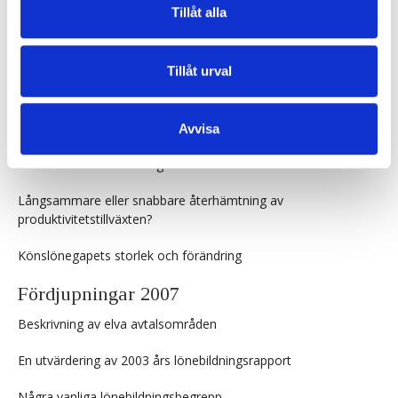
Tillåt alla
Penningpolitik under nollränta
Fördjupningar 2008
Tillåt urval
Har förändringar i sammansättning av sysselsättningen
bromsat löneökningstakten?
Avvisa
Ny tillämpning av inflationsmålet påverkar den strukturella
arbetskostnadsutvecklingen
Långsammare eller snabbare återhämtning av
produktivitetstillväxten?
Könslönegapets storlek och förändring
Fördjupningar 2007
Beskrivning av elva avtalsområden
En utvärdering av 2003 års lönebildningsrapport
Några vanliga lönebildningsbegrepp