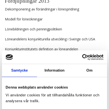
Fördjupningar 2013
Dekomponering av förändringar i lönespridning
Modell för löneökningar
Lönebildningen och penningpolitiken
Löneandelens konjunkturella utveckling i Sverige och USA
Konjunkturinstitutets definition av löneandelen
Dekomponering av löneskillnader
Fördjupningar 2012
Samtycke
Information
Om
Arbetsmarknadens parter och jämviktsarbetslösheten
Denna webbplats använder cookies
Lönsamheten hos företag i Sverige
Vi använder cookies för att tillhandahålla funktioner och
Produktiviteten 2007–2011 och implikationer för framtiden
analysera vår trafik.
Sämre matchningseffektivitet leder till högre arbetslöshet