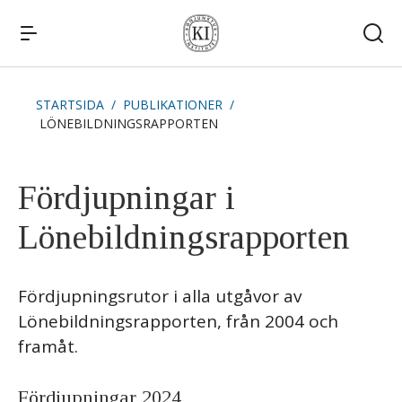
STARTSIDA
PUBLIKATIONER
LÖNEBILDNINGSRAPPORTEN
Snabblänkar
Publikationer
Kommande publiceringar
Remissvar
Fördjupningar i
Kontakt
Lönebildningsrapporten
Fördjupningsrutor i alla utgåvor av
Lönebildningsrapporten, från 2004 och
framåt.
Fördjupningar 2024