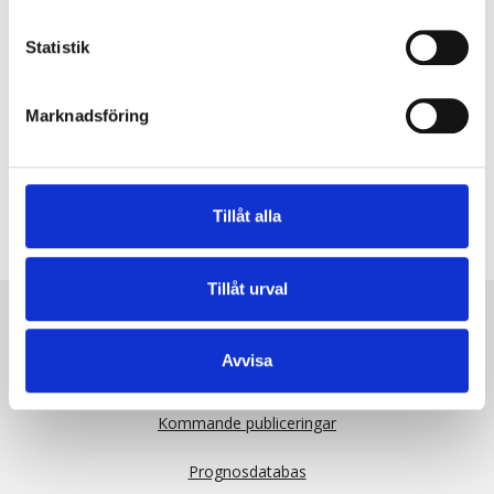
hänsyn till sedan 28 mars 2022), Schweiz, Slovakien, Spanien,
Storbritannien, Sydkorea, Tjeckien, Turkiet, Tyskland, Ungern,
Statistik
USA och Österrike.
Uppdaterade vikter och dagsaktuellt KIX-index (riksbanken.se)
Marknadsföring
Vikternas beräkning: working paper 95
Tillåt alla
Tillåt urval
Publikationer
Avvisa
Remissvar
Kommande publiceringar
Prognosdatabas