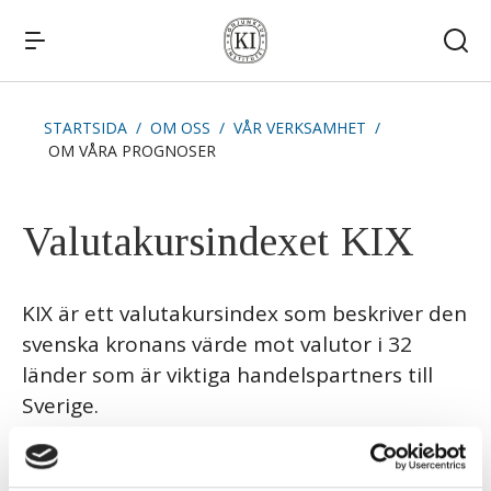
STARTSIDA
OM OSS
VÅR VERKSAMHET
OM VÅRA PROGNOSER
Snabblänkar
Publikationer
Kommande publiceringar
Remissvar
Valutakursindexet KIX
Kontakt
KIX är ett valutakursindex som beskriver den
svenska kronans värde mot valutor i 32
länder som är viktiga handelspartners till
Sverige.
Tolv av länderna har euro. Indexet är en viktad
sammanvägning av växelkurser mellan kronan och de 32