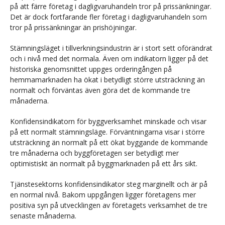
på att färre företag i dagligvaruhandeln tror på prissänkningar.
Det är dock fortfarande fler företag i dagligvaruhandeln som
tror på prissänkningar än prishöjningar.
Stämningsläget i tillverkningsindustrin är i stort sett oförändrat
och i nivå med det normala. Även om indikatorn ligger på det
historiska genomsnittet uppges orderingången på
hemmamarknaden ha ökat i betydligt större utsträckning än
normalt och förväntas även göra det de kommande tre
månaderna.
Konfidensindikatorn för byggverksamhet minskade och visar
på ett normalt stämningsläge. Förväntningarna visar i större
utsträckning än normalt på ett ökat byggande de kommande
tre månaderna och byggföretagen ser betydligt mer
optimistiskt än normalt på byggmarknaden på ett års sikt.
Tjänstesektorns konfidensindikator steg marginellt och är på
en normal nivå. Bakom uppgången ligger företagens mer
positiva syn på utvecklingen av företagets verksamhet de tre
senaste månaderna.