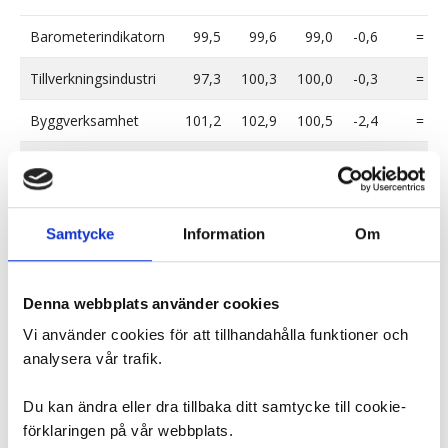
Barometerindikatorn
99,5
99,6
99,0
-0,6
=
Tillverkningsindustri
97,3
100,3
100,0
-0,3
=
Byggverksamhet
101,2
102,9
100,5
-2,4
=
Handel
108,2
102,3
107,8
5,5
+
Tjänstesektorn
103,3
101,2
101,7
0,5
=
Samtycke
Information
Om
Hushåll
96,1
95,2
91,5
-3,7
-
Läget: ++ Mycket starkt, + Starkt, = Normalt, - Svagt, -- Mycket svagt.
Denna webbplats använder cookies
Anm. Medelvärde för samtliga indikatorer är 100 och standardavvikelse
10.
Vi använder cookies för att tillhandahålla funktioner och
analysera vår trafik.
Ingående frågor i Barometerindikatorn,
Du kan ändra eller dra tillbaka ditt samtycke till cookie-
standardiserade nettotal
förklaringen på vår webbplats.