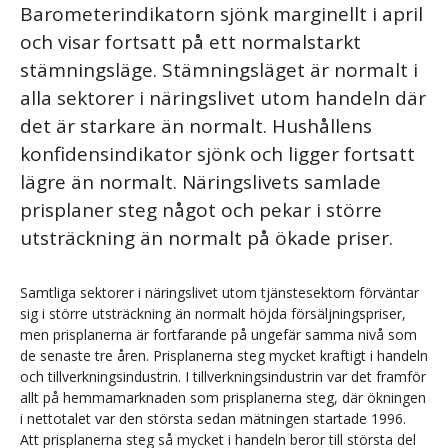
Barometerindikatorn sjönk marginellt i april
och visar fortsatt på ett normalstarkt
stämningsläge. Stämningsläget är normalt i
alla sektorer i näringslivet utom handeln där
det är starkare än normalt. Hushållens
konfidensindikator sjönk och ligger fortsatt
lägre än normalt. Näringslivets samlade
prisplaner steg något och pekar i större
utsträckning än normalt på ökade priser.
Samtliga sektorer i näringslivet utom tjänstesektorn förväntar
sig i större utsträckning än normalt höjda försäljningspriser,
men prisplanerna är fortfarande på ungefär samma nivå som
de senaste tre åren. Prisplanerna steg mycket kraftigt i handeln
och tillverkningsindustrin. I tillverkningsindustrin var det framför
allt på hemmamarknaden som prisplanerna steg, där ökningen
i nettotalet var den största sedan mätningen startade 1996.
Att prisplanerna steg så mycket i handeln beror till största del