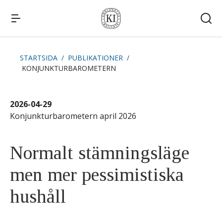
STARTSIDA
PUBLIKATIONER
KONJUNKTURBAROMETERN
Snabblänkar
Publikationer
Kommande publiceringar
Remissvar
2026-04-29
Kontakt
Konjunkturbarometern april 2026
Normalt stämningsläge
men mer pessimistiska
hushåll