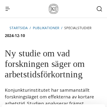
STARTSIDA
PUBLIKATIONER
SPECIALSTUDIER
Snabblänkar
2024-12-10
Publikationer
Kommande publiceringar
Remissvar
Ny studie om vad
Kontakt
forskningen säger om
arbetstidsförkortning
Konjunkturinstitutet har sammanställt
forskningsläget om effekterna av kortare
arbetstid. Studien analyserar främst