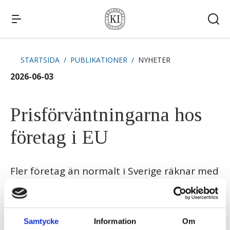
STARTSIDA
PUBLIKATIONER
NYHETER
Snabblänkar
2026-06-03
Publikationer
Kommande publiceringar
Remissvar
Prisförväntningarna hos
Kontakt
företag i EU
Fler företag än normalt i Sverige räknar med
att höja sina priser de kommande tre
månaderna, enligt Konjunkturbarometern
för maj 2026.
Samtycke
Information
Om