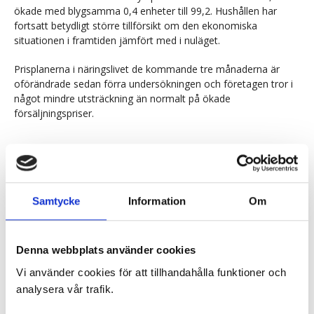
ökade med blygsamma 0,4 enheter till 99,2. Hushållen har
fortsatt betydligt större tillförsikt om den ekonomiska
situationen i framtiden jämfört med i nuläget.
Prisplanerna i näringslivet de kommande tre månaderna är
oförändrade sedan förra undersökningen och företagen tror i
något mindre utsträckning än normalt på ökade
försäljningspriser.
Indikatorer
mar
apr
maj
Diff
Läget
2024
2024
2024
Samtycke
Information
Om
Barometerindikatorn
93,2
94,9
94,0
-0,9
-
Tillverkningsindustri
98,9
100,6
98,5
-2,1
-
Denna webbplats använder cookies
Vi använder cookies för att tillhandahålla funktioner och
Bygg & anläggning
93,3
96,8
95,4
-1,4
-
analysera vår trafik.
Detaljhandel
97,7
101,9
92,3
-9,6
-