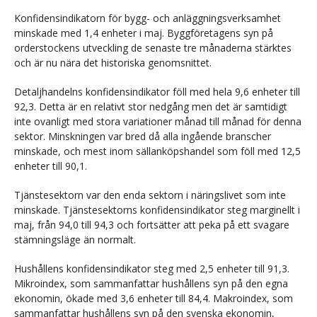
Konfidensindikatorn för bygg- och anläggningsverksamhet
minskade med 1,4 enheter i maj. Byggföretagens syn på
orderstockens utveckling de senaste tre månaderna stärktes
och är nu nära det historiska genomsnittet.
Detaljhandelns konfidensindikator föll med hela 9,6 enheter till
92,3. Detta är en relativt stor nedgång men det är samtidigt
inte ovanligt med stora variationer månad till månad för denna
sektor. Minskningen var bred då alla ingående branscher
minskade, och mest inom sällanköpshandel som föll med 12,5
enheter till 90,1.
Tjänstesektorn var den enda sektorn i näringslivet som inte
minskade. Tjänstesektorns konfidensindikator steg marginellt i
maj, från 94,0 till 94,3 och fortsätter att peka på ett svagare
stämningsläge än normalt.
Hushållens konfidensindikator steg med 2,5 enheter till 91,3.
Mikroindex, som sammanfattar hushållens syn på den egna
ekonomin, ökade med 3,6 enheter till 84,4. Makroindex, som
sammanfattar hushållens syn på den svenska ekonomin,