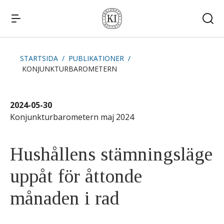
STARTSIDA
PUBLIKATIONER
KONJUNKTURBAROMETERN
Snabblänkar
Publikationer
Kommande publiceringar
Remissvar
2024-05-30
Kontakt
Konjunkturbarometern maj 2024
Hushållens stämningsläge
uppåt för åttonde
månaden i rad