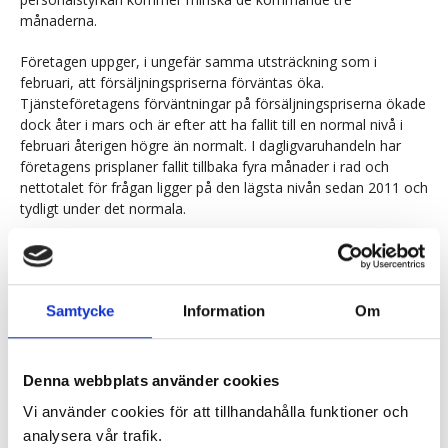
månaderna.
Företagen uppger, i ungefär samma utsträckning som i
februari, att försäljningspriserna förväntas öka.
Tjänsteföretagens förväntningar på försäljningspriserna ökade
dock åter i mars och är efter att ha fallit till en normal nivå i
februari återigen högre än normalt. I dagligvaruhandeln har
företagens prisplaner fallit tillbaka fyra månader i rad och
nettotalet för frågan ligger på den lägsta nivån sedan 2011 och
tydligt under det normala.
Indikatorer
jan
feb
mar
Diff
Läget
Samtycke
Information
Om
2024
2024
2024
Barometerindikatorn
90,7
90,7
93,1
2,4
-
Denna webbplats använder cookies
Tillverkningsindustri
99,2
98,4
98,7
0,3
-
Vi använder cookies för att tillhandahålla funktioner och
analysera vår trafik.
Bygg & anläggning
91,4
94,7
92,6
-2,1
-