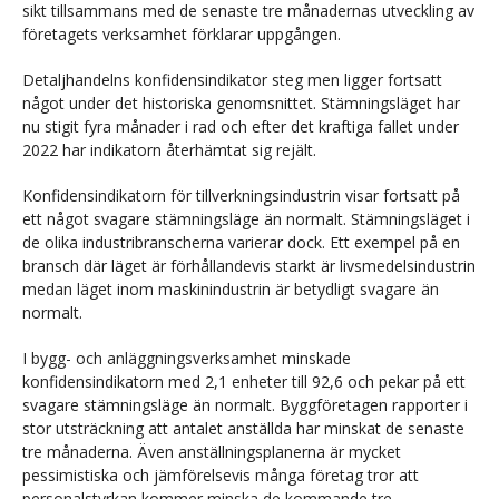
sikt tillsammans med de senaste tre månadernas utveckling av
företagets verksamhet förklarar uppgången.
Detaljhandelns konfidensindikator steg men ligger fortsatt
något under det historiska genomsnittet. Stämningsläget har
nu stigit fyra månader i rad och efter det kraftiga fallet under
2022 har indikatorn återhämtat sig rejält.
Konfidensindikatorn för tillverkningsindustrin visar fortsatt på
ett något svagare stämningsläge än normalt. Stämningsläget i
de olika industribranscherna varierar dock. Ett exempel på en
bransch där läget är förhållandevis starkt är livsmedelsindustrin
medan läget inom maskinindustrin är betydligt svagare än
normalt.
I bygg- och anläggningsverksamhet minskade
konfidensindikatorn med 2,1 enheter till 92,6 och pekar på ett
svagare stämningsläge än normalt. Byggföretagen rapporter i
stor utsträckning att antalet anställda har minskat de senaste
tre månaderna. Även anställningsplanerna är mycket
pessimistiska och jämförelsevis många företag tror att
personalstyrkan kommer minska de kommande tre