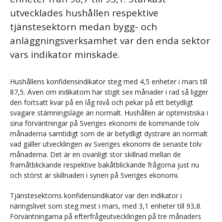
utvecklades hushållen respektive
tjänstesektorn medan bygg- och
anläggningsverksamhet var den enda sektor
vars indikator minskade.
Hushållens konfidensindikator steg med 4,5 enheter i mars till
87,5. Även om indikatorn har stigit sex månader i rad så ligger
den fortsatt kvar på en låg nivå och pekar på ett betydligt
svagare stämningsläge än normalt. Hushållen är optimistiska i
sina förväntningar på Sveriges ekonomi de kommande tolv
månaderna samtidigt som de är betydligt dystrare än normalt
vad gäller utvecklingen av Sveriges ekonomi de senaste tolv
månaderna. Det är en ovanligt stor skillnad mellan de
framåtblickande respektive bakåtblickande frågorna just nu
och störst är skillnaden i synen på Sveriges ekonomi.
Tjänstesektorns konfidensindikator var den indikator i
näringslivet som steg mest i mars, med 3,1 enheter till 93,8.
Förväntningarna på efterfrågeutvecklingen på tre månaders