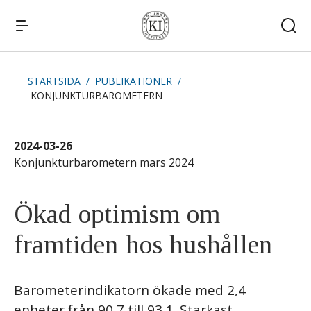
STARTSIDA
PUBLIKATIONER
KONJUNKTURBAROMETERN
Snabblänkar
Publikationer
Kommande publiceringar
Remissvar
2024-03-26
Kontakt
Konjunkturbarometern mars 2024
Ökad optimism om
framtiden hos hushållen
Barometerindikatorn ökade med 2,4
enheter från 90,7 till 93,1. Starkast