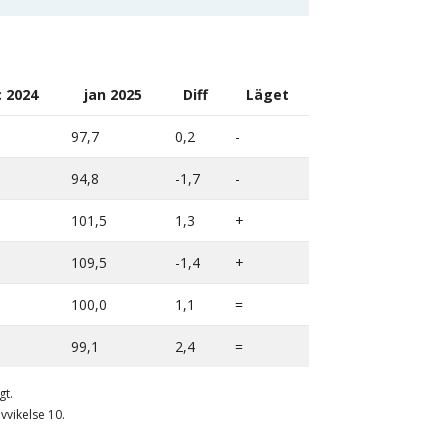
 2024
jan 2025
Diff
Läget
97,7
0,2
-
94,8
-1,7
-
101,5
1,3
+
109,5
-1,4
+
100,0
1,1
=
99,1
2,4
=
gt.
vvikelse 10.