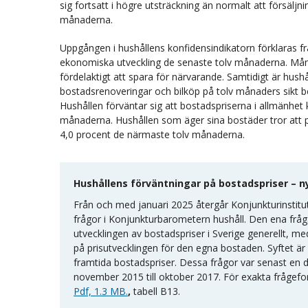
sig fortsatt i högre utsträckning än normalt att försä
månaderna.
Uppgången i hushållens konfidensindikatorn förklaras f
ekonomiska utveckling de senaste tolv månaderna. Mång
fördelaktigt att spara för närvarande. Samtidigt är hush
bostadsrenoveringar och bilköp på tolv månaders sikt b
Hushållen förväntar sig att bostadspriserna i allmänh
månaderna. Hushållen som äger sina bostäder tror att
4,0 procent de närmaste tolv månaderna.
Hushållens förväntningar på bostadspriser – 
Från och med januari 2025 återgår Konjunkturinstitute
frågor i Konjunkturbarometern hushåll. Den ena fråg
utvecklingen av bostadspriser i Sverige generellt, 
på prisutvecklingen för den egna bostaden. Syftet är a
framtida bostadspriser. Dessa frågor var senast en 
november 2015 till oktober 2017. För exakta frågefo
Pdf, 1.3 MB.
,
tabell B13.