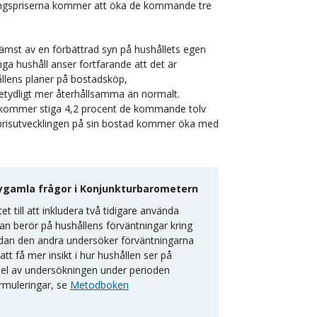
ljningspriserna kommer att öka de kommande tre
rämst av en förbättrad syn på hushållets egen
a hushåll anser fortfarande att det är
ållens planer på bostadsköp,
etydligt mer återhållsamma än normalt.
et kommer stiga 4,2 procent de kommande tolv
 prisutvecklingen på sin bostad kommer öka med
nygamla frågor i Konjunkturbarometern
t till att inkludera två tidigare använda
an berör på hushållens förväntningar kring
medan den andra undersöker förväntningarna
tt få mer insikt i hur hushållen ser på
del av undersökningen under perioden
rmuleringar, se
Metodboken