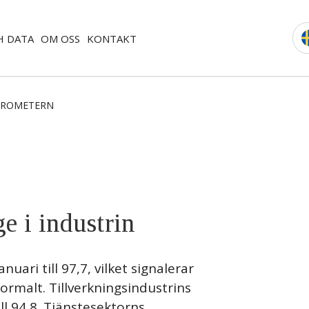
H DATA
OM OSS
KONTAKT
AROMETERN
e i industrin
uari till 97,7, vilket signalerar
ormalt. Tillverkningsindustrins
ll 94,8. Tjänstesektorns