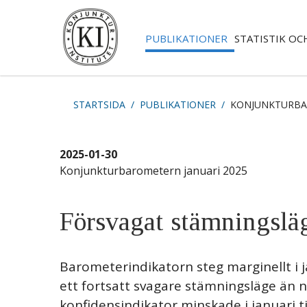
PUBLIKATIONER
STATISTIK OC
STARTSIDA
PUBLIKATIONER
KONJUNKTURB
2025-01-30
Konjunkturbarometern januari 2025
Försvagat stämningsläg
Barometerindikatorn steg marginellt i jan
ett fortsatt svagare stämningsläge än n
konfidensindikator minskade i januari ti