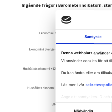
Ingående frågor i Barometerindikatorn, sta
Samtycke
Denna webbplats använder 
Vi använder cookies för att ti
Du kan ändra eller dra tillbak
Läs mer i vår
sekretesspoli
Ange ditt samtyckes-ID och d
Samtyckesval
Nödvändig