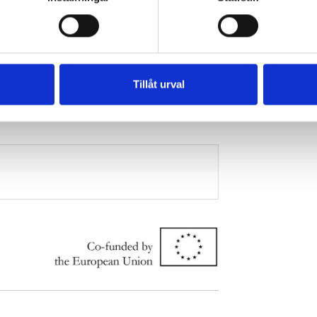
Tillåt urval
ärde och 1 i standardavvikelse. Ett nettotal närmare
e tre respektive tolv månaderna, +3m och +12m
elarna visar sektorernas vikt i Barometerindikatorn.