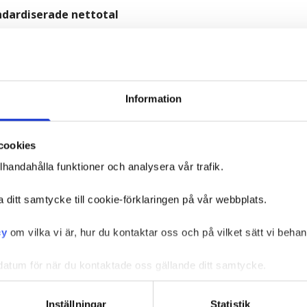
ndardiserade nettotal
Information
cookies
llhandahålla funktioner och analysera vår trafik.
a ditt samtycke till cookie-förklaringen på vår webbplats.
cy
om vilka vi är, hur du kontaktar oss och på vilket sätt vi behan
atum för när du kontaktade oss gällande ditt samtycke.
Inställningar
Statistik