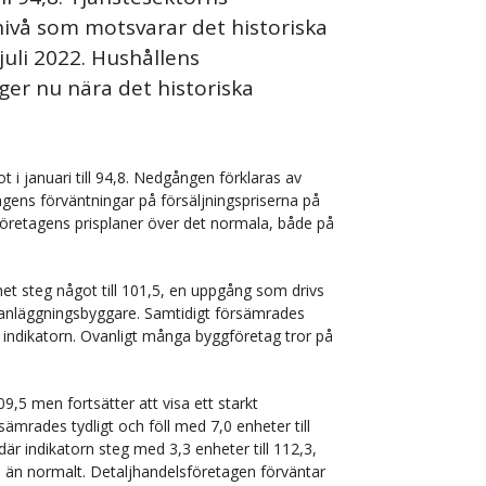
 nivå som motsvarar det historiska
uli 2022. Hushållens
gger nu nära det historiska
 i januari till 94,8. Nedgången förklaras av
agens förväntningar på försäljningspriserna på
öretagens prisplaner över det normala, både på
t steg något till 101,5, en uppgång som drivs
m anläggningsbyggare. Samtidigt försämrades
indikatorn. Ovanligt många byggföretag tror på
9,5 men fortsätter att visa ett starkt
mrades tydligt och föll med 7,0 enheter till
är indikatorn steg med 3,3 enheter till 112,3,
ge än normalt. Detaljhandelsföretagen förväntar