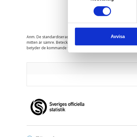
Avvisa
Anm. De standardiserade nettotalen för frågorna har 0 i medelv
mitten är sämre. Beteckningen -3m och -12m betyder de senast
betyder de kommande tre respektive tolv månaderna. Procentand