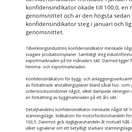
konfidensindikator ökade till 100,0, en
genomsnittet och är den högsta sedan j
konfidensindikator steg i januari och li
genomsnittet.
Tillverkningsindustrins konfidensindikator minskade något
svagare produktionsplaner. Samtidigt steg industriföret
exportmarknaden på tre månaders sikt. Därmed ligger f
hemma- och exportmarknaden.
Konfidensindikatorn för bygg- och anläggningsverksamhe
av förbättrade anställningsplaner bland såväl hus- so
orderstocksomdömet något, vilket dämpade ökningen i 
en förbättring av byggmarknaden på ett års sikt.
Detaljhandelns konfidensindikator minskade något till 10
stämningsläge. Indikatorn för motorfordonshandeln försä
100,5. Däremot gick dagligvaruhandeln åt motsatt håll, d
vilket signalerar om ett betydligt starkare stämningslä