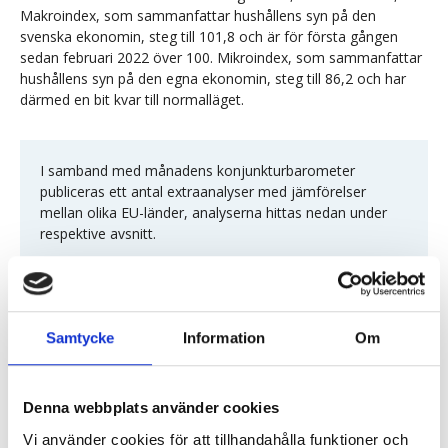
Makroindex, som sammanfattar hushållens syn på den
svenska ekonomin, steg till 101,8 och är för första gången
sedan februari 2022 över 100. Mikroindex, som sammanfattar
hushållens syn på den egna ekonomin, steg till 86,2 och har
därmed en bit kvar till normalläget.
I samband med månadens konjunkturbarometer
publiceras ett antal extraanalyser med jämförelser
mellan olika EU-länder, analyserna hittas nedan under
respektive avsnitt.
Indikatorer
Samtycke
Information
Om
apr
maj
jun
Diff
Läget
2024
2024
2024
Denna webbplats använder cookies
Barometerindikatorn
95,1
94,1
96,3
2,2
-
Vi använder cookies för att tillhandahålla funktioner och