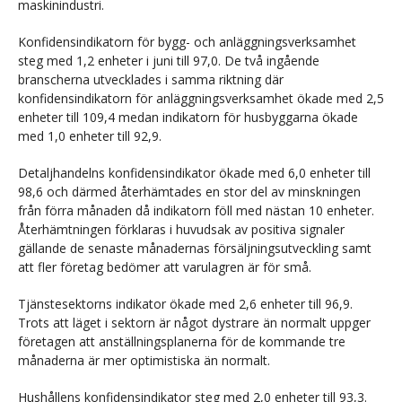
maskinindustri.
Konfidensindikatorn för bygg- och anläggningsverksamhet
steg med 1,2 enheter i juni till 97,0. De två ingående
branscherna utvecklades i samma riktning där
konfidensindikatorn för anläggningsverksamhet ökade med 2,5
enheter till 109,4 medan indikatorn för husbyggarna ökade
med 1,0 enheter till 92,9.
Detaljhandelns konfidensindikator ökade med 6,0 enheter till
98,6 och därmed återhämtades en stor del av minskningen
från förra månaden då indikatorn föll med nästan 10 enheter.
Återhämtningen förklaras i huvudsak av positiva signaler
gällande de senaste månadernas försäljningsutveckling samt
att fler företag bedömer att varulagren är för små.
Tjänstesektorns indikator ökade med 2,6 enheter till 96,9.
Trots att läget i sektorn är något dystrare än normalt uppger
företagen att anställningsplanerna för de kommande tre
månaderna är mer optimistiska än normalt.
Hushållens konfidensindikator steg med 2,0 enheter till 93,3.