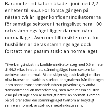
Barometerindikatorn ökade i juni med 2,2
enheter till 96,3. För första gången på
nästan två år ligger konfidensindikatorerna
för samtliga sektorer i näringslivet nära 100
och stämningsläget ligger därmed nära
normalläget. Även om tillförsikten ökat för
hushållen är deras stämningsläge dock
fortsatt mer pessimistiskt än normalläget.
Tillverkningsindustrins konfidensindikator steg med 0,6 enheter
till 99,2 vilket innebär att stämningsläget inom sektorn kan
beskrivas som normalt. Bilden skiljer sig dock kraftigt mellan
olika branscher. I särklass starkast är signalerna från företagen
inom annan transportmedelsindustri (tillverkning av andra
transportmedel än motorfordon), men även massaindustrin
visar på ett läge som är betydligt bättre än normalt. Exempel
på två branscher där stämningsläget tvärtom är betydligt
sämre än normalt är stål- och metallindustri samt