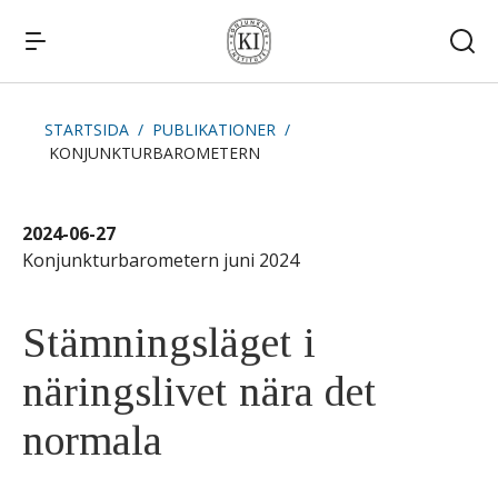
STARTSIDA
PUBLIKATIONER
KONJUNKTURBAROMETERN
Snabblänkar
Publikationer
Kommande publiceringar
Remissvar
2024-06-27
Kontakt
Konjunkturbarometern juni 2024
Stämningsläget i
näringslivet nära det
normala