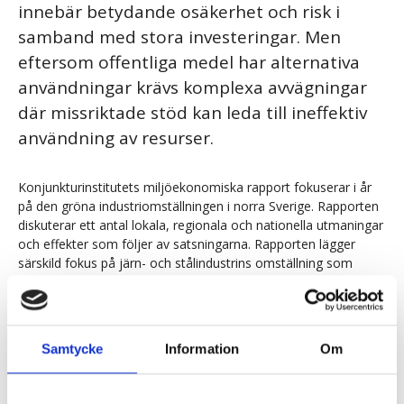
innebär betydande osäkerhet och risk i
samband med stora investeringar. Men
eftersom offentliga medel har alternativa
användningar krävs komplexa avvägningar
där missriktade stöd kan leda till ineffektiv
användning av resurser.
Konjunkturinstitutets miljöekonomiska rapport fokuserar i år
på den gröna industriomställningen i norra Sverige. Rapporten
diskuterar ett antal lokala, regionala och nationella utmaningar
och effekter som följer av satsningarna. Rapporten lägger
särskild fokus på järn- och stålindustrins omställning som
omfattar både etablerade företag såväl som nyetableringar.
Särskilt diskuteras statens roll i den gröna
industriomställningen, hur omställningen kan påverka
Samtycke
Information
Om
näringslivets strukturomvandling regionalt och nationellt, samt
vad elpriset, utsläppspriset och koldioxidtullarna betyder för de
energiintensiva branschernas utveckling.