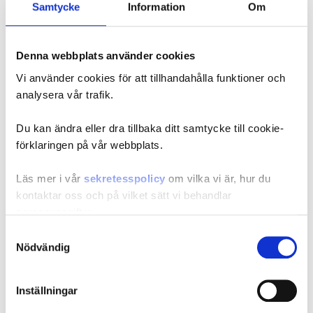
upphandlingen är att säkerställa en kontinuerlig och
Samtycke
Information
Om
högkvalitativ insamling av data som utgör ett viktigt underlag
för Konjunkturinstitutets analys- och prognosverksamhet.
Denna webbplats använder cookies
Sista dag för anbudsinlämning är den 31 augusti 2026.
Vi använder cookies för att tillhandahålla funktioner och
Annonseringen av upphandlingen finns publicerad i TED
analysera vår trafik.
(Tenders Electronic Daily):
Du kan ändra eller dra tillbaka ditt samtycke till cookie-
https://ted.europa.eu/sv/notice/-/detail/395092-2026
förklaringen på vår webbplats.
Direktlänk till upphandlingsdokumentet:
Läs mer i vår
sekretesspolicy
om vilka vi är, hur du
Förfragningsunderlag dnr 2026-021
kontaktar oss och på vilket sätt vi behandlar
personuppgifter.
Intresserade leverantörer är välkomna att ta del av
Samtyckesval
upphandlingsdokumenten och lämna anbud enligt angivna
Ange ditt samtyckes-ID och datum för när du kontaktade
Nödvändig
villkor och tidsfrister.
oss gällande ditt samtycke.
Inställningar
Kontakt